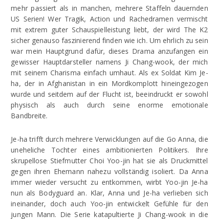
mehr passiert als in manchen, mehrere Staffeln dauernden
US Serien! Wer Tragik, Action und Rachedramen vermischt
mit extrem guter Schauspielleistung liebt, der wird The K2
sicher genauso faszinierend finden wie ich. Um ehrlich zu sein
war mein Hauptgrund dafür, dieses Drama anzufangen ein
gewisser Hauptdarsteller namens Ji Chang-wook, der mich
mit seinem Charisma einfach umhaut. Als ex Soldat Kim Je-
ha, der in Afghanistan in ein Mordkomplott hineingezogen
wurde und seitdem auf der Flucht ist, beeindruckt er sowohl
physisch als auch durch seine enorme emotionale
Bandbreite.
Je-ha trifft durch mehrere Verwicklungen auf die Go Anna, die
uneheliche Tochter eines ambitionierten Politikers. Ihre
skrupellose Stiefmutter Choi Yoo-jin hat sie als Druckmittel
gegen ihren Ehemann nahezu vollständig isoliert. Da Anna
immer wieder versucht zu entkommen, wirbt Yoo-jin Je-ha
nun als Bodyguard an. Klar, Anna und Je-ha verlieben sich
ineinander, doch auch Yoo-jin entwickelt Gefühle für den
jungen Mann. Die Serie katapultierte Ji Chang-wook in die