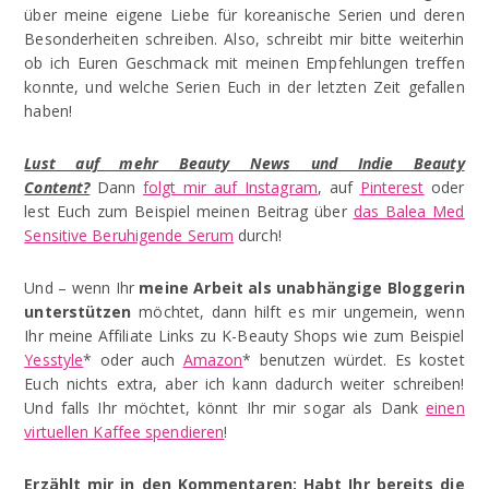
über meine eigene Liebe für koreanische Serien und deren
Besonderheiten schreiben. Also, schreibt mir bitte weiterhin
ob ich Euren Geschmack mit meinen Empfehlungen treffen
konnte, und welche Serien Euch in der letzten Zeit gefallen
haben!
Lust auf mehr Beauty News und Indie Beauty
Content?
Dann
folgt mir auf Instagram
, auf
Pinterest
oder
lest Euch zum Beispiel meinen Beitrag über
das Balea Med
Sensitive Beruhigende Serum
durch!
Und – wenn Ihr
meine Arbeit als unabhängige Bloggerin
unterstützen
möchtet, dann hilft es mir ungemein, wenn
Ihr meine Affiliate Links zu K-Beauty Shops wie zum Beispiel
Yesstyle
* oder auch
Amazon
* benutzen würdet. Es kostet
Euch nichts extra, aber ich kann dadurch weiter schreiben!
Und falls Ihr möchtet, könnt Ihr mir sogar als Dank
einen
virtuellen Kaffee spendieren
!
Erzählt mir in den Kommentaren:
Habt Ihr bereits die