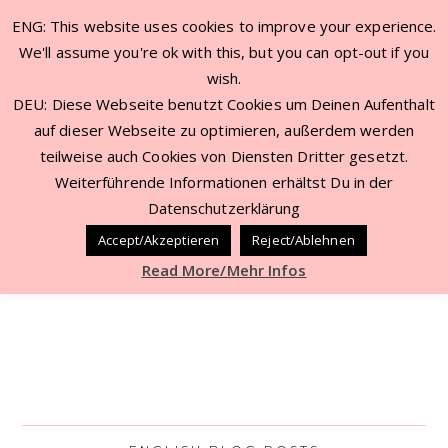
ENG: This website uses cookies to improve your experience.
NEW VISITOR? START HERE!
CONTACT
We'll assume you're ok with this, but you can opt-out if you
BEAUTY DEALS JUL ’22
WORK WITH ME
wish.
DEU: Diese Webseite benutzt Cookies um Deinen Aufenthalt
auf dieser Webseite zu optimieren, außerdem werden
teilweise auch Cookies von Diensten Dritter gesetzt.
Weiterführende Informationen erhältst Du in der
Datenschutzerklärung
Accept/Akzeptieren
Reject/Ablehnen
Read More/Mehr Infos