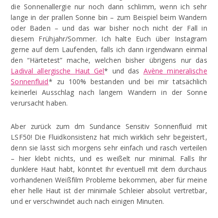
die Sonnenallergie nur noch dann schlimm, wenn ich sehr
lange in der prallen Sonne bin – zum Beispiel beim Wandern
oder Baden – und das war bisher noch nicht der Fall in
diesem Frühjahr/Sommer. Ich halte Euch über Instagram
gerne auf dem Laufenden, falls ich dann irgendwann einmal
den “Härtetest” mache, welchen bisher übrigens nur das
Ladival allergische Haut Gel
* und das
Avène mineralische
Sonnenfluid
* zu 100% bestanden und bei mir tatsächlich
keinerlei Ausschlag nach langem Wandern in der Sonne
verursacht haben.
Aber zurück zum dm Sundance Sensitiv Sonnenfluid mit
LSF50! Die Fluidkonsistenz hat mich wirklich sehr begeistert,
denn sie lässt sich morgens sehr einfach und rasch verteilen
– hier klebt nichts, und es weißelt nur minimal. Falls Ihr
dunklere Haut habt, könntet Ihr eventuell mit dem durchaus
vorhandenen Weißfilm Probleme bekommen, aber für meine
eher helle Haut ist der minimale Schleier absolut vertretbar,
und er verschwindet auch nach einigen Minuten.