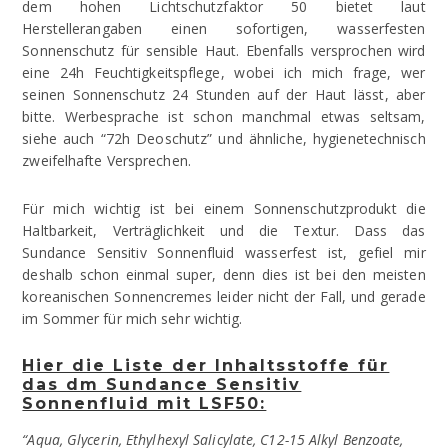
dem hohen Lichtschutzfaktor 50 bietet laut
Herstellerangaben einen sofortigen, wasserfesten
Sonnenschutz für sensible Haut. Ebenfalls versprochen wird
eine 24h Feuchtigkeitspflege, wobei ich mich frage, wer
seinen Sonnenschutz 24 Stunden auf der Haut lässt, aber
bitte. Werbesprache ist schon manchmal etwas seltsam,
siehe auch “72h Deoschutz” und ähnliche, hygienetechnisch
zweifelhafte Versprechen.
Für mich wichtig ist bei einem Sonnenschutzprodukt die
Haltbarkeit, Verträglichkeit und die Textur. Dass das
Sundance Sensitiv Sonnenfluid wasserfest ist, gefiel mir
deshalb schon einmal super, denn dies ist bei den meisten
koreanischen Sonnencremes leider nicht der Fall, und gerade
im Sommer für mich sehr wichtig.
Hier die Liste der Inhaltsstoffe für
das dm Sundance Sensitiv
Sonnenfluid mit LSF50:
“Aqua, Glycerin, Ethylhexyl Salicylate, C12-15 Alkyl Benzoate,