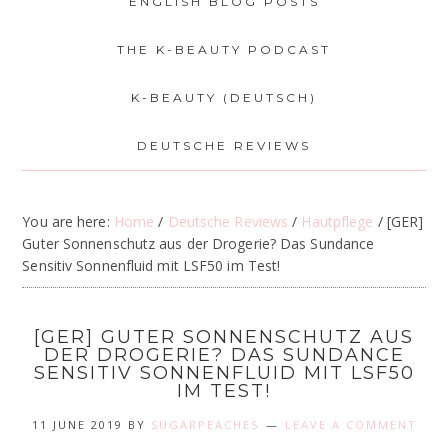
ENGLISH BLOG POSTS
THE K-BEAUTY PODCAST
K-BEAUTY (DEUTSCH)
DEUTSCHE REVIEWS
You are here:
Home
/
Deutsche Reviews
/
Hautpflege
/
[GER]
Guter Sonnenschutz aus der Drogerie? Das Sundance
Sensitiv Sonnenfluid mit LSF50 im Test!
[GER] GUTER SONNENSCHUTZ AUS
DER DROGERIE? DAS SUNDANCE
SENSITIV SONNENFLUID MIT LSF50
IM TEST!
11 JUNE 2019
BY
SUGARPEACHES
LEAVE A COMMENT