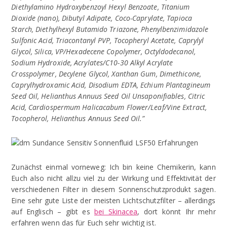
Diethylamino Hydroxybenzoyl Hexyl Benzoate, Titanium
Dioxide (nano), Dibutyl Adipate, Coco-Caprylate, Tapioca
Starch, Diethylhexyl Butamido Triazone, Phenylbenzimidazole
Sulfonic Acid, Triacontanyl PVP, Tocopheryl Acetate, Caprylyl
Glycol, Silica, VP/Hexadecene Copolymer, Octyldodecanol,
Sodium Hydroxide, Acrylates/C10-30 Alkyl Acrylate
Crosspolymer, Decylene Glycol, Xanthan Gum, Dimethicone,
Caprylhydroxamic Acid, Disodium EDTA, Echium Plantagineum
Seed Oil, Helianthus Annuus Seed Oil Unsaponifiables, Citric
Acid, Cardiospermum Halicacabum Flower/Leaf/Vine Extract,
Tocopherol, Helianthus Annuus Seed Oil.”
Zunächst einmal vorneweg: Ich bin keine Chemikerin, kann
Euch also nicht allzu viel zu der Wirkung und Effektivität der
verschiedenen Filter in diesem Sonnenschutzprodukt sagen.
Eine sehr gute Liste der meisten Lichtschutzfilter – allerdings
auf Englisch – gibt es
bei Skinacea
, dort könnt Ihr mehr
erfahren wenn das für Euch sehr wichtig ist.