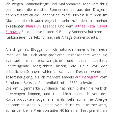
ich wegen Sonnenallergie und Mallorcaakne sehr vorsichtig
sein muss, die meisten Sonnencremes aus der Drogerie
haben zusätzlich die Tendenz bei mir zu Pickeln zu führen. Im
Moment bin ich auch eigentlich sehr zufrieden mit meiner
exzellenten
Klairs UV Essence
und dem
Althea Petal Velvet
Sunaway
Fluid – diese beiden K-Beauty Sonnenschutzcremes
funktionieren perfekt für mich als Alltags-Sonnenschutz.
Allerdings, als Blogger bin ich natürlich immer offen, neue
Produkte für Euch auszuprobieren, insbesondere wenn sie
eventuell eine erschwingliche und dabei qualitativ
überzeugende Möglichkeit bieten, die Haut vor den
schädlichen Sonnenstrahlen zu schützen. Deshalb wurde ich
sofort neugierig, als ich mehrere Mädels
auf Instagram
vom
Sundance Sensitiv Sonnenfluid mit LSF50 schwärmen sah.
Die dm Eigenmarke Sundance hat mich bisher nie wirklich
überzeugen können, und tatsächlich habe ich von den
Körperprodukten sogar mehrmals sehr schlimme Allergie
bekommen. Aber, ok, einen Versuch ist es ja immer wert,
zumal der kleine Preis von unter 4€ für einen Test ja mehr als