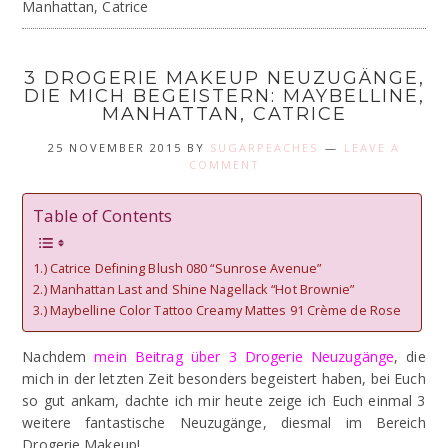
Manhattan, Catrice
3 DROGERIE MAKEUP NEUZUGÄNGE,
DIE MICH BEGEISTERN: MAYBELLINE,
MANHATTAN, CATRICE
25 NOVEMBER 2015
BY
SUGARPEACHES
LEAVE A
COMMENT
Table of Contents
1.) Catrice Defining Blush 080 “Sunrose Avenue”
2.) Manhattan Last and Shine Nagellack “Hot Brownie”
3.) Maybelline Color Tattoo Creamy Mattes 91 Crème de Rose
Nachdem
mein Beitrag über 3 Drogerie Neuzugänge
, die
mich in der letzten Zeit besonders begeistert haben, bei Euch
so gut ankam, dachte ich mir heute zeige ich Euch einmal 3
weitere fantastische Neuzugänge, diesmal im Bereich
Drogerie Makeup!