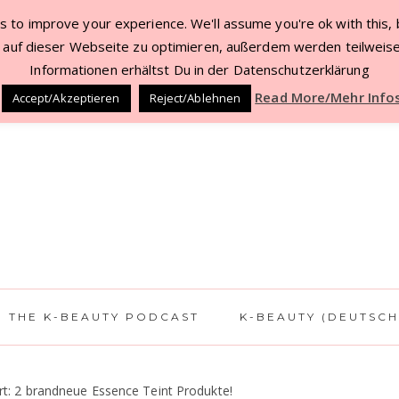
 to improve your experience. We'll assume you're ok with this, b
TACT
BEAUTY DEALS JUL ’22
WORK WITH 
auf dieser Webseite zu optimieren, außerdem werden teilweise
Informationen erhältst Du in der Datenschutzerklärung
Read More/Mehr Info
Accept/Akzeptieren
Reject/Ablehnen
THE K-BEAUTY PODCAST
K-BEAUTY (DEUTSCH
t: 2 brandneue Essence Teint Produkte!