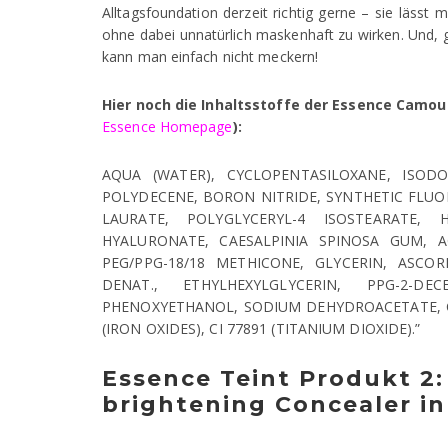
Alltagsfoundation derzeit richtig gerne – sie lässt
ohne dabei unnatürlich maskenhaft zu wirken. Und, 
kann man einfach nicht meckern!
Hier noch die Inhaltsstoffe der Essence Camou
Essence Homepage
):
AQUA (WATER), CYCLOPENTASILOXANE, ISOD
POLYDECENE, BORON NITRIDE, SYNTHETIC FLUO
LAURATE, POLYGLYCERYL-4 ISOSTEARATE,
HYALURONATE, CAESALPINIA SPINOSA GUM, 
PEG/PPG-18/18 METHICONE, GLYCERIN, ASCOR
DENAT., ETHYLHEXYLGLYCERIN, PPG-2-D
PHENOXYETHANOL, SODIUM DEHYDROACETATE, CI 7
(IRON OXIDES), CI 77891 (TITANIUM DIOXIDE).”
Essence Teint Produkt 2:
brightening Concealer in 