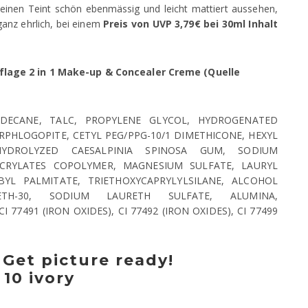
 meinen Teint schön ebenmässig und leicht mattiert aussehen,
ganz ehrlich, bei einem
Preis von UVP 3,79€ bei 30ml Inhalt
flage 2 in 1 Make-up & Concealer Creme (Quelle
ODECANE, TALC, PROPYLENE GLYCOL, HYDROGENATED
RPHLOGOPITE, CETYL PEG/PPG-10/1 DIMETHICONE, HEXYL
 HYDROLYZED CAESALPINIA SPINOSA GUM, SODIUM
ACRYLATES COPOLYMER, MAGNESIUM SULFATE, LAURYL
BYL PALMITATE, TRIETHOXYCAPRYLYLSILANE, ALCOHOL
ECETH-30, SODIUM LAURETH SULFATE, ALUMINA,
7491 (IRON OXIDES), CI 77492 (IRON OXIDES), CI 77499
 Get picture ready!
10 ivory