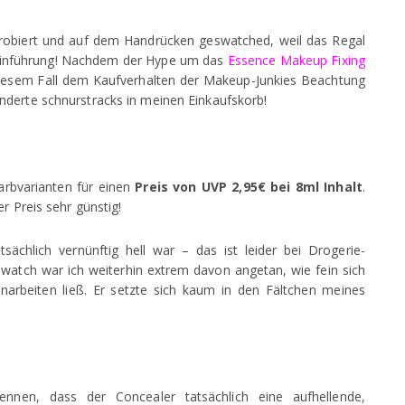
robiert und auf dem Handrücken geswatched, weil das Regal
einführung! Nachdem der Hype um das
Essence Makeup Fixing
n diesem Fall dem Kaufverhalten der Makeup-Junkies Beachtung
nderte schnurstracks in meinen Einkaufskorb!
arbvarianten für einen
Preis von UVP 2,95€ bei 8ml Inhalt
.
r Preis sehr günstig!
sächlich vernünftig hell war – das ist leider bei Drogerie-
Swatch war ich weiterhin extrem davon angetan, wie fein sich
inarbeiten ließ. Er setzte sich kaum in den Fältchen meines
nen, dass der Concealer tatsächlich eine aufhellende,