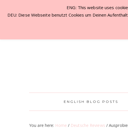
ENG: This website uses cookies
NEW VISITOR? START HERE!
CON
DEU: Diese Webseite benutzt Cookies um Deinen Aufenthalt 
ENGLISH BLOG POSTS
You are here:
Home
/
Deutsche Reviews
/
Ausprobier