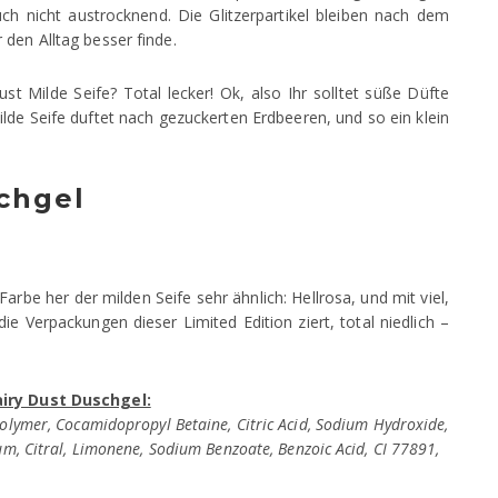
auch nicht austrocknend. Die Glitzerpartikel bleiben nach dem
den Alltag besser finde.
st Milde Seife? Total lecker! Ok, also Ihr solltet süße Düfte
ilde Seife duftet nach gezuckerten Erdbeeren, und so ein klein
schgel
rbe her der milden Seife sehr ähnlich: Hellrosa, und mit viel,
 die Verpackungen dieser Limited Edition ziert, total niedlich –
airy Dust Duschgel:
polymer, Cocamidopropyl Betaine, Citric Acid, Sodium Hydroxide,
um, Citral, Limonene, Sodium Benzoate, Benzoic Acid, CI 77891,