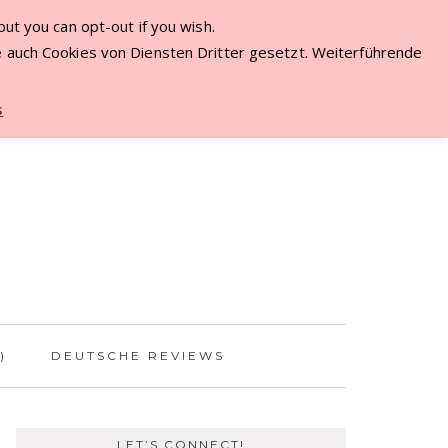
ut you can opt-out if you wish.
ME
 auch Cookies von Diensten Dritter gesetzt. Weiterführende
s
)
DEUTSCHE REVIEWS
LET’S CONNECT!