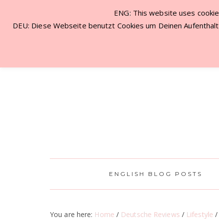
ENG: This website uses cookies
NEW VISITOR? START HERE!
CON
DEU: Diese Webseite benutzt Cookies um Deinen Aufenthalt 
ENGLISH BLOG POSTS
You are here:
Home
/
Deutsche Reviews
/
Lifestyle
/