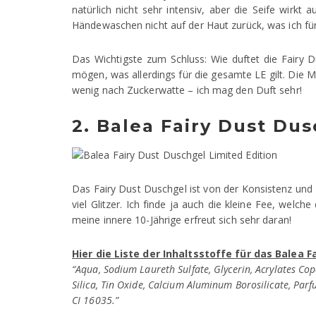
natürlich nicht sehr intensiv, aber die Seife wirkt 
Händewaschen nicht auf der Haut zurück, was ich für 
Das Wichtigste zum Schluss: Wie duftet die Fairy Du
mögen, was allerdings für die gesamte LE gilt. Die M
wenig nach Zuckerwatte – ich mag den Duft sehr!
2. Balea Fairy Dust Du
Das Fairy Dust Duschgel ist von der Konsistenz und Fa
viel Glitzer. Ich finde ja auch die kleine Fee, welche
meine innere 10-Jährige erfreut sich sehr daran!
Hier die Liste der Inhaltsstoffe für das Balea F
“Aqua, Sodium Laureth Sulfate, Glycerin, Acrylates Co
Silica, Tin Oxide, Calcium Aluminum Borosilicate, Parf
CI 16035.”