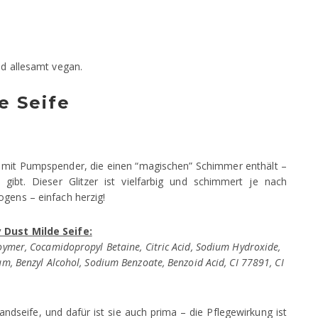
nd allesamt vegan.
e Seife
ife mit Pumpspender, die einen “magischen” Schimmer enthält –
gibt. Dieser Glitzer ist vielfarbig und schimmert je nach
ogens – einfach herzig!
y Dust Milde Seife:
loymer, Cocamidopropyl Betaine, Citric Acid, Sodium Hydroxide,
um, Benzyl Alcohol, Sodium Benzoate, Benzoid Acid, CI 77891, CI
andseife, und dafür ist sie auch prima – die Pflegewirkung ist