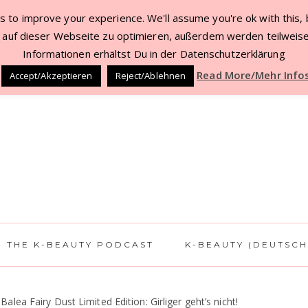
 to improve your experience. We'll assume you're ok with this, b
TACT
BEAUTY DEALS JUL ’22
WORK WITH 
auf dieser Webseite zu optimieren, außerdem werden teilweise
Informationen erhältst Du in der Datenschutzerklärung
Read More/Mehr Info
Accept/Akzeptieren
Reject/Ablehnen
THE K-BEAUTY PODCAST
K-BEAUTY (DEUTSCH
Balea Fairy Dust Limited Edition: Girliger geht’s nicht!