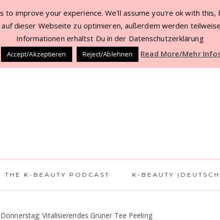
 to improve your experience. We'll assume you're ok with this, b
TACT
BEAUTY DEALS JUL ’22
WORK WITH 
auf dieser Webseite zu optimieren, außerdem werden teilweise
Informationen erhältst Du in der Datenschutzerklärung
Read More/Mehr Info
Accept/Akzeptieren
Reject/Ablehnen
THE K-BEAUTY PODCAST
K-BEAUTY (DEUTSCH
 Donnerstag: Vitalisierendes Grüner Tee Peeling