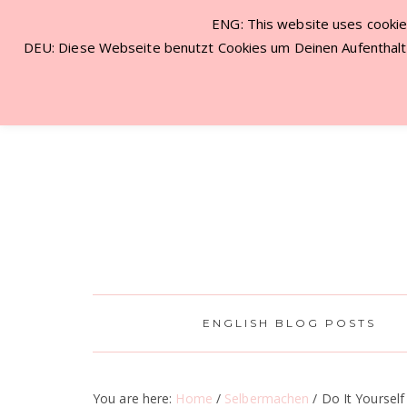
ENG: This website uses cookies
NEW VISITOR? START HERE!
CON
DEU: Diese Webseite benutzt Cookies um Deinen Aufenthalt 
ENGLISH BLOG POSTS
You are here:
Home
/
Selbermachen
/
Do It Yourself