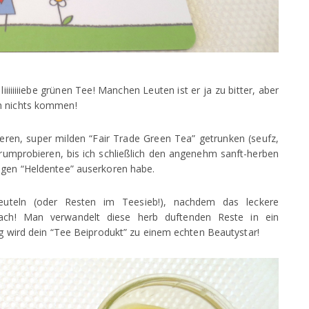
liiiiiiiiebe grünen Tee! Manchen Leuten ist er ja zu bitter, aber
ch nichts kommen!
keren, super milden “Fair Trade Green Tea” getrunken (seufz,
rumprobieren, bis ich schließlich den angenehm sanft-herben
tigen “Heldentee” auserkoren habe.
teln (oder Resten im Teesieb!), nachdem das leckere
fach! Man verwandelt diese herb duftenden Reste in ein
ig wird dein “Tee Beiprodukt” zu einem echten Beautystar!