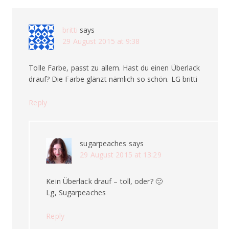
britti
says
29 August 2015 at 9:38
Tolle Farbe, passt zu allem. Hast du einen Überlack
drauf? Die Farbe glänzt nämlich so schön. LG britti
Reply
sugarpeaches
says
29 August 2015 at 13:29
Kein Überlack drauf – toll, oder? 🙂
Lg, Sugarpeaches
Reply