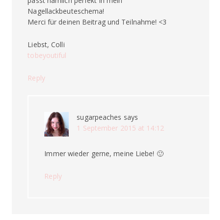
passt nämlich perfekt in mein
Nagellackbeuteschema!
Merci für deinen Beitrag und Teilnahme! <3
Liebst, Colli
tobeyoutiful
Reply
sugarpeaches
says
1 September 2015 at 14:12
Immer wieder gerne, meine Liebe! 🙂
Reply