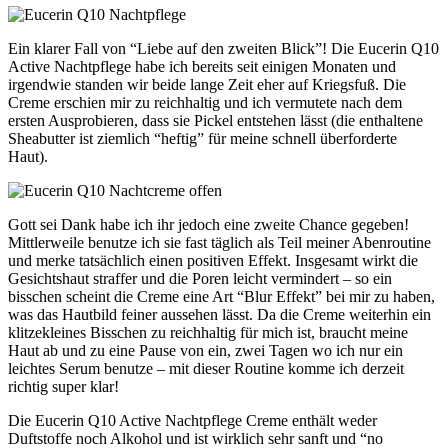
Ein klarer Fall von “Liebe auf den zweiten Blick”! Die Eucerin Q10
Active Nachtpflege habe ich bereits seit einigen Monaten und
irgendwie standen wir beide lange Zeit eher auf Kriegsfuß. Die
Creme erschien mir zu reichhaltig und ich vermutete nach dem
ersten Ausprobieren, dass sie Pickel entstehen lässt (die enthaltene
Sheabutter ist ziemlich “heftig” für meine schnell überforderte
Haut).
Gott sei Dank habe ich ihr jedoch eine zweite Chance gegeben!
Mittlerweile benutze ich sie fast täglich als Teil meiner Abenroutine
und merke tatsächlich einen positiven Effekt. Insgesamt wirkt die
Gesichtshaut straffer und die Poren leicht vermindert – so ein
bisschen scheint die Creme eine Art “Blur Effekt” bei mir zu haben,
was das Hautbild feiner aussehen lässt. Da die Creme weiterhin ein
klitzekleines Bisschen zu reichhaltig für mich ist, braucht meine
Haut ab und zu eine Pause von ein, zwei Tagen wo ich nur ein
leichtes Serum benutze – mit dieser Routine komme ich derzeit
richtig super klar!
Die Eucerin Q10 Active Nachtpflege Creme enthält weder
Duftstoffe noch Alkohol und ist wirklich sehr sanft und “no