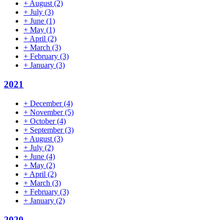
+
August
(2)
+
July
(3)
+
June
(1)
+
May
(1)
+
April
(2)
+
March
(3)
+
February
(3)
+
January
(3)
2021
+
December
(4)
+
November
(5)
+
October
(4)
+
September
(3)
+
August
(3)
+
July
(2)
+
June
(4)
+
May
(2)
+
April
(2)
+
March
(3)
+
February
(3)
+
January
(2)
2020