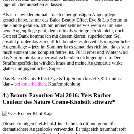
jugendlicher aussehen zu lassen!
Als ich – wieder einmal – nach einer günstigen Augenpflege
gesucht habe, ist mir das Balea Beauty Effect Eye & Lip Serum in
die Hände gefallen. Ich bin immer sehr nervös wenn es um eine
neue Augenpflege geht, denn oftmals vertrage ich sie nicht, doch
Gott sei Dank komme ich mit diesem klaren, superleichten Gel
absolut problemlos zurecht! Ich benutze es derzeit als morgendliche
Augenpflege – jetzt im Sommer ist es genau das richtige, da es sehr
rasch einzieht und komplett fettfrei ist. Für Herbst und Winter wird
das Serum mir dann aber wahrscheinlich nicht genug sein. Der
Straffungseffekt ist wirklich krass und meine Augenpartie wirkt
glatter und jugendlicher. Super!
Das Balea Beauty Effect Eye & Lip Serum kostet 3,95€ und ist –
klar –
bei dm erhältlich
. Kaufempfehlung!
4.) Beauty Favoriten Mai 2016: Yves Rocher
Couleur des Nature Creme-Kholstift schwarz*
Diesen cremigen Gel-Khol-Liner habe ich oft und gerne für
dramatischere Augenlooks verwendet. Er trägt sich traumhaft soft