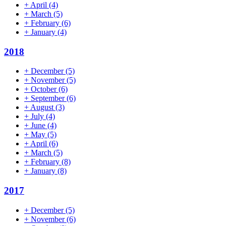
+
April
(4)
+
March
(5)
+
February
(6)
+
January
(4)
2018
+
December
(5)
+
November
(5)
+
October
(6)
+
September
(6)
+
August
(3)
+
July
(4)
+
June
(4)
+
May
(5)
+
April
(6)
+
March
(5)
+
February
(8)
+
January
(8)
2017
+
December
(5)
+
November
(6)