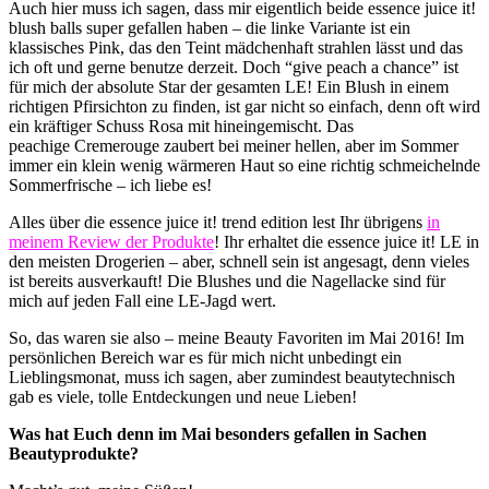
Auch hier muss ich sagen, dass mir eigentlich beide essence juice it!
blush balls super gefallen haben – die linke Variante ist ein
klassisches Pink, das den Teint mädchenhaft strahlen lässt und das
ich oft und gerne benutze derzeit. Doch “give peach a chance” ist
für mich der absolute Star der gesamten LE! Ein Blush in einem
richtigen Pfirsichton zu finden, ist gar nicht so einfach, denn oft wird
ein kräftiger Schuss Rosa mit hineingemischt. Das
peachige Cremerouge zaubert bei meiner hellen, aber im Sommer
immer ein klein wenig wärmeren Haut so eine richtig schmeichelnde
Sommerfrische – ich liebe es!
Alles über die essence juice it! trend edition lest Ihr übrigens
in
meinem Review der Produkte
! Ihr erhaltet die essence juice it! LE in
den meisten Drogerien – aber, schnell sein ist angesagt, denn vieles
ist bereits ausverkauft! Die Blushes und die Nagellacke sind für
mich auf jeden Fall eine LE-Jagd wert.
So, das waren sie also – meine Beauty Favoriten im Mai 2016! Im
persönlichen Bereich war es für mich nicht unbedingt ein
Lieblingsmonat, muss ich sagen, aber zumindest beautytechnisch
gab es viele, tolle Entdeckungen und neue Lieben!
Was hat Euch denn im Mai besonders gefallen in Sachen
Beautyprodukte?