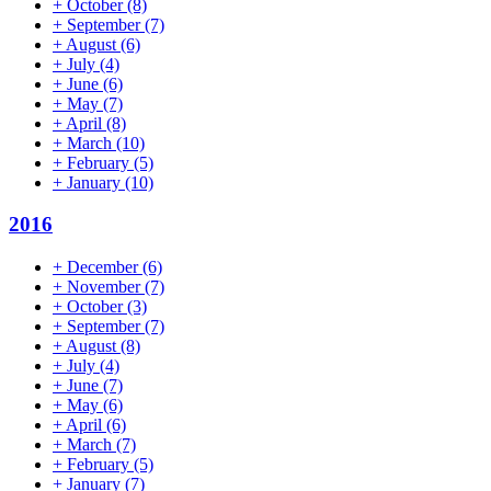
+
October
(8)
+
September
(7)
+
August
(6)
+
July
(4)
+
June
(6)
+
May
(7)
+
April
(8)
+
March
(10)
+
February
(5)
+
January
(10)
2016
+
December
(6)
+
November
(7)
+
October
(3)
+
September
(7)
+
August
(8)
+
July
(4)
+
June
(7)
+
May
(6)
+
April
(6)
+
March
(7)
+
February
(5)
+
January
(7)