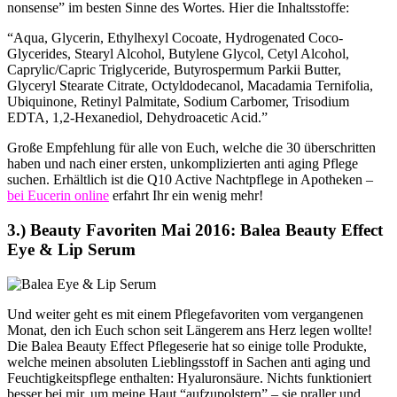
nonsense” im besten Sinne des Wortes. Hier die Inhaltsstoffe:
“Aqua, Glycerin, Ethylhexyl Cocoate, Hydrogenated Coco-
Glycerides, Stearyl Alcohol, Butylene Glycol, Cetyl Alcohol,
Caprylic/Capric Triglyceride, Butyrospermum Parkii Butter,
Glyceryl Stearate Citrate, Octyldodecanol, Macadamia Ternifolia,
Ubiquinone, Retinyl Palmitate, Sodium Carbomer, Trisodium
EDTA, 1,2-Hexanediol, Dehydroacetic Acid.”
Große Empfehlung für alle von Euch, welche die 30 überschritten
haben und nach einer ersten, unkomplizierten anti aging Pflege
suchen. Erhältlich ist die Q10 Active Nachtpflege in Apotheken –
bei Eucerin online
erfahrt Ihr ein wenig mehr!
3.) Beauty Favoriten Mai 2016: Balea Beauty Effect
Eye & Lip Serum
Und weiter geht es mit einem Pflegefavoriten vom vergangenen
Monat, den ich Euch schon seit Längerem ans Herz legen wollte!
Die Balea Beauty Effect Pflegeserie hat so einige tolle Produkte,
welche meinen absoluten Lieblingsstoff in Sachen anti aging und
Feuchtigkeitspflege enthalten: Hyaluronsäure. Nichts funktioniert
besser bei mir, um meine Haut “aufzupolstern” – sie praller und