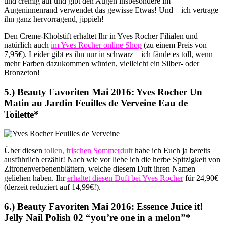
und cremig auf und gibt den Augen insbesondere im
Augeninnenrand verwendet das gewisse Etwas! Und – ich vertrage
ihn ganz hervorragend, jippieh!
Den Creme-Kholstift erhaltet Ihr in Yves Rocher Filialen und
natürlich auch
im Yves Rocher online Shop
(zu einem Preis von
7,95€). Leider gibt es ihn nur in schwarz – ich fände es toll, wenn
mehr Farben dazukommen würden, vielleicht ein Silber- oder
Bronzeton!
5.) Beauty Favoriten Mai 2016: Yves Rocher Un
Matin au Jardin Feuilles de Verveine Eau de
Toilette*
Über diesen
tollen, frischen Sommerduft
habe ich Euch ja bereits
ausführlich erzählt! Nach wie vor liebe ich die herbe Spitzigkeit von
Zitronenverbenenblättern, welche diesem Duft ihren Namen
geliehen haben. Ihr
erhaltet diesen Duft bei Yves Rocher
für 24,90€
(derzeit reduziert auf 14,99€!).
6.) Beauty Favoriten Mai 2016: Essence Juice it!
Jelly Nail Polish 02 “you’re one in a melon”*