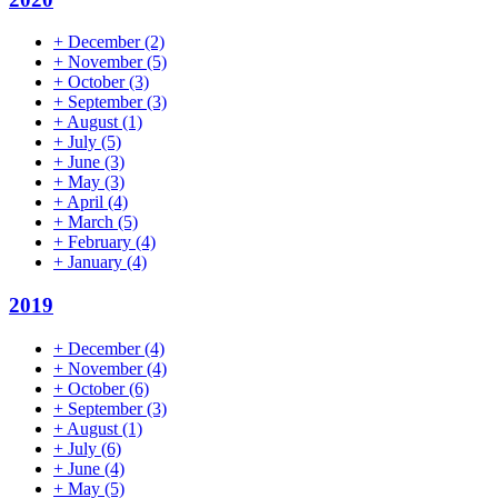
+
December
(2)
+
November
(5)
+
October
(3)
+
September
(3)
+
August
(1)
+
July
(5)
+
June
(3)
+
May
(3)
+
April
(4)
+
March
(5)
+
February
(4)
+
January
(4)
2019
+
December
(4)
+
November
(4)
+
October
(6)
+
September
(3)
+
August
(1)
+
July
(6)
+
June
(4)
+
May
(5)