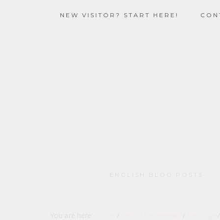
NEW VISITOR? START HERE!
CON
ENGLISH BLOG POSTS
You are here:
Home
/
Deutsche Reviews
/
Lieblinge