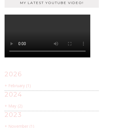
MY LATEST YOUTUBE VIDEO!
2026
+
February
(1)
2024
+
May
(2)
2023
+
November
(1)