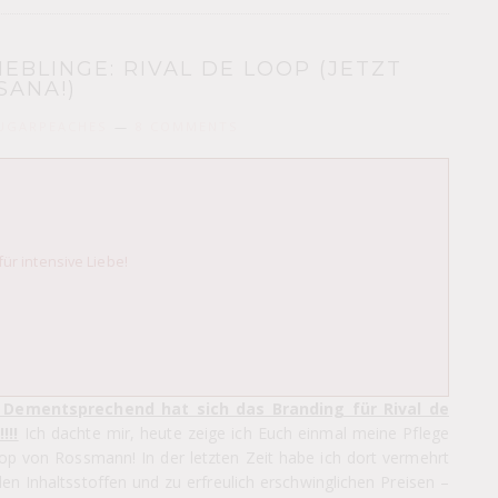
EBLINGE: RIVAL DE LOOP (JETZT
ISANA!)
UGARPEACHES
8 COMMENTS
ür intensive Liebe!
! Dementsprechend hat sich das Branding für Rival de
!!!
Ich dachte mir, heute zeige ich Euch einmal meine Pflege
op von Rossmann! In der letzten Zeit habe ich dort vermehrt
alen Inhaltsstoffen und zu erfreulich erschwinglichen Preisen –