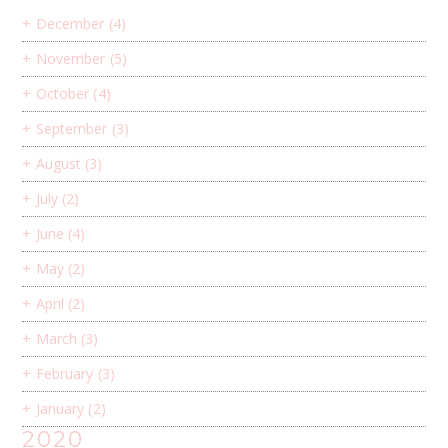
+
December
(4)
+
November
(5)
+
October
(4)
+
September
(3)
+
August
(3)
+
July
(2)
+
June
(4)
+
May
(2)
+
April
(2)
+
March
(3)
+
February
(3)
+
January
(2)
2020