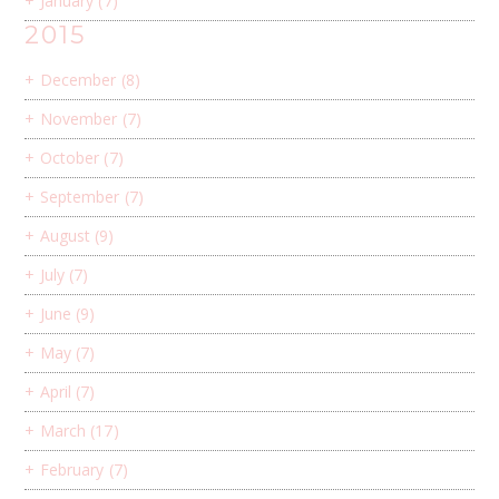
+
January
(7)
2015
+
December
(8)
+
November
(7)
+
October
(7)
+
September
(7)
+
August
(9)
+
July
(7)
+
June
(9)
+
May
(7)
+
April
(7)
+
March
(17)
+
February
(7)