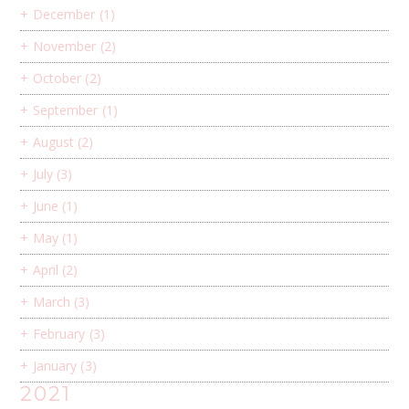
+
December
(1)
+
November
(2)
+
October
(2)
+
September
(1)
+
August
(2)
+
July
(3)
+
June
(1)
+
May
(1)
+
April
(2)
+
March
(3)
+
February
(3)
+
January
(3)
2021