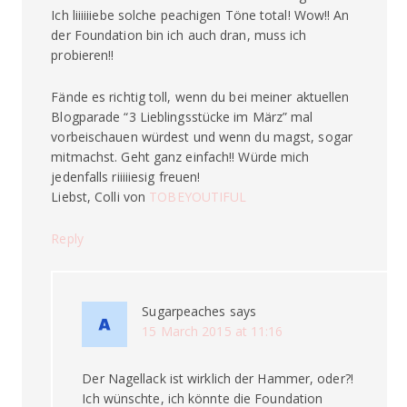
Ich liiiiiiebe solche peachigen Töne total! Wow!! An
der Foundation bin ich auch dran, muss ich
probieren!!
Fände es richtig toll, wenn du bei meiner aktuellen
Blogparade “3 Lieblingsstücke im März” mal
vorbeischauen würdest und wenn du magst, sogar
mitmachst. Geht ganz einfach!! Würde mich
jedenfalls riiiiiesig freuen!
Liebst, Colli von
TOBEYOUTIFUL
Reply
Sugarpeaches
says
15 March 2015 at 11:16
Der Nagellack ist wirklich der Hammer, oder?!
Ich wünschte, ich könnte die Foundation