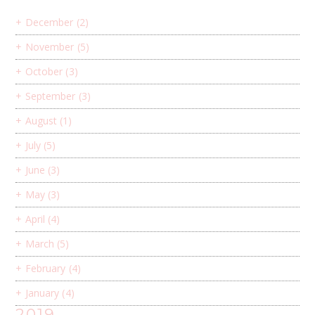
+
December
(2)
+
November
(5)
+
October
(3)
+
September
(3)
+
August
(1)
+
July
(5)
+
June
(3)
+
May
(3)
+
April
(4)
+
March
(5)
+
February
(4)
+
January
(4)
2019