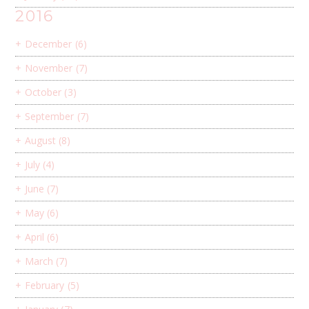
2016
+
December
(6)
+
November
(7)
+
October
(3)
+
September
(7)
+
August
(8)
+
July
(4)
+
June
(7)
+
May
(6)
+
April
(6)
+
March
(7)
+
February
(5)