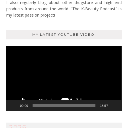
I also regularly blog about other drugstore and high end
products from around the world. "The K-Beauty Podcast" is
my latest passion project!
MY LATEST YOUTUBE VIDEO!
Video
Player
00:00
18:57
2026