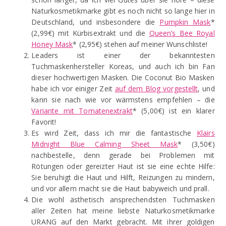
Naturkosmetikmarke gibt es noch nicht so lange hier in
Deutschland, und insbesondere die
Pumpkin Mask
*
(2,99€) mit Kürbisextrakt und die
Queen’s Bee Royal
Honey Mask
* (2,95€) stehen auf meiner Wunschliste!
Leaders ist einer der bekanntesten
Tuchmaskenhersteller Koreas, und auch ich bin Fan
dieser hochwertigen Masken. Die Coconut Bio Masken
habe ich vor einiger Zeit
auf dem Blog vorgestellt
, und
kann sie nach wie vor wärmstens empfehlen – die
Variante mit Tomatenextrakt
* (5,00€) ist ein klarer
Favorit!
Es wird Zeit, dass ich mir die fantastische
Klairs
Midnight Blue Calming Sheet Mask
* (3,50€)
nachbestelle, denn gerade bei Problemen mit
Rötungen oder gereizter Haut ist sie eine echte Hilfe:
Sie beruhigt die Haut und Hilft, Reizungen zu mindern,
und vor allem macht sie die Haut babyweich und prall.
Die wohl ästhetisch ansprechendsten Tuchmasken
aller Zeiten hat meine liebste Naturkosmetikmarke
URANG auf den Markt gebracht. Mit ihrer goldigen