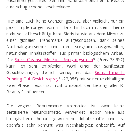
zusammengestelltes Set mit naturkosmetischer K-Beauty
eine richtig schöne Geschenkidee.
Hier sind Euch keine Grenzen gesetzt, aber vielleicht nur ein
paar Empfehlungen von mir falls Ihr Euch mit dem Thema
nicht so tief beschäftigt habt: Sioris ist wie aus dem Nichts zu
einer globalen Trendmarke aufgeschossen, dank seines
Nachhaltigkeitsethos und den sorgsam ausgewählten,
natürlichen Inhaltsstoffen aus primär biologischem Anbau.
Die
Sioris Cleanse Me Soft Reinigungsmilch
* (Preis 28,95€)
kann ich sehr empfehlen, wohl einer der sanftesten
Gesichtsreiniger, die ich kenne, und das
Sioris Time Is
Running Out Gesichtsspray
* (22,95€) mit seiner reichhaltigen
zwei Phase Textur ist nicht umsonst der Liebling aller K-
Beauty Skinfluencer.
Die vegane Beautymarke Aromatica ist zwar keine
zertifizierte Naturkosmetik, verwendet jedoch viele aus
biologischem Anbau gewonnene Inhaltsstoffe und ist
ebenfalls sehr bemüht was Nachhaltigkeit anbetrifft. Auf