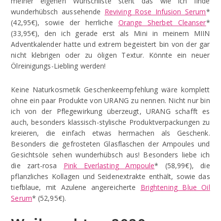
meiner eigenen Wunschliste steht das wie ich finde
wunderhübsch aussehende
Reviving Rose Infusion Serum
*
(42,95€), sowie der herrliche
Orange Sherbet Cleanser
*
(33,95€), den ich gerade erst als Mini in meinem MIIN
Adventkalender hatte und extrem begeistert bin von der gar
nicht klebrigen oder zu öligen Textur. Könnte ein neuer
Ölreinigungs-Liebling werden!
Keine Naturkosmetik Geschenkeempfehlung wäre komplett
ohne ein paar Produkte von URANG zu nennen. Nicht nur bin
ich von der Pflegewirkung überzeugt, URANG schafft es
auch, besonders klassisch-stylische Produktverpackungen zu
kreieren, die einfach etwas hermachen als Geschenk.
Besonders die gefrosteten Glasflaschen der Ampoules und
Gesichtsöle sehen wunderhübsch aus! Besonders liebe ich
die zart-rosa
Pink Everlasting Ampoule
* (58,99€), die
pflanzliches Kollagen und Seidenextrakte enthält, sowie das
tiefblaue, mit Azulene angereicherte
Brightening Blue Oil
Serum
* (52,95€).