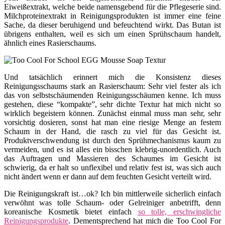
Eiweißextrakt, welche beide namensgebend für die Pflegeserie sind.
Milchproteinextrakt in Reinigungsprodukten ist immer eine feine
Sache, da dieser beruhigend und befeuchtend wirkt. Das Butan ist
übrigens enthalten, weil es sich um einen Sprühschaum handelt,
ähnlich eines Rasierschaums.
Und tatsächlich erinnert mich die Konsistenz dieses
Reinigungsschaums stark an Rasierschaum: Sehr viel fester als ich
das von selbstschäumenden Reinigungsschäumen kenne. Ich muss
gestehen, diese “kompakte”, sehr dichte Textur hat mich nicht so
wirklich begeistern können. Zunächst einmal muss man sehr, sehr
vorsichtig dosieren, sonst hat man eine riesige Menge an festem
Schaum in der Hand, die rasch zu viel für das Gesicht ist.
Produktverschwendung ist durch den Sprühmechanismus kaum zu
vermeiden, und es ist alles ein bisschen klebrig-unordentlich. Auch
das Auftragen und Massieren des Schaumes im Gesicht ist
schwierig, da er halt so unflexibel und relativ fest ist, was sich auch
nicht ändert wenn er dann auf dem feuchten Gesicht verteilt wird.
Die Reinigungskraft ist…ok? Ich bin mittlerweile sicherlich einfach
verwöhnt was tolle Schaum- oder Gelreiniger anbetrifft, denn
koreanische Kosmetik bietet einfach
so tolle, erschwingliche
Reinigungsprodukte
. Dementsprechend hat mich die Too Cool For