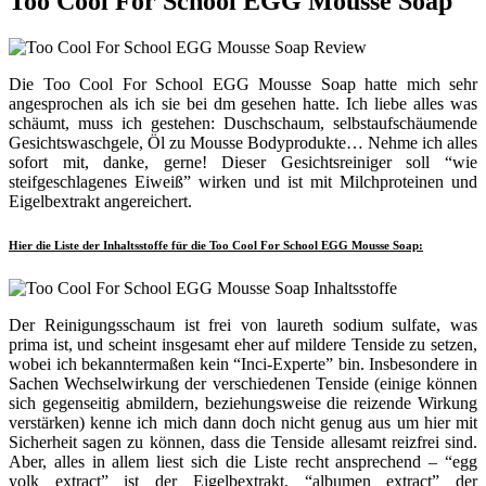
Too Cool For School EGG Mousse Soap
Die Too Cool For School EGG Mousse Soap hatte mich sehr
angesprochen als ich sie bei dm gesehen hatte. Ich liebe alles was
schäumt, muss ich gestehen: Duschschaum, selbstaufschäumende
Gesichtswaschgele, Öl zu Mousse Bodyprodukte… Nehme ich alles
sofort mit, danke, gerne! Dieser Gesichtsreiniger soll “wie
steifgeschlagenes Eiweiß” wirken und ist mit Milchproteinen und
Eigelbextrakt angereichert.
Hier die Liste der Inhaltsstoffe für die Too Cool For School EGG Mousse Soap:
Der Reinigungsschaum ist frei von laureth sodium sulfate, was
prima ist, und scheint insgesamt eher auf mildere Tenside zu setzen,
wobei ich bekanntermaßen kein “Inci-Experte” bin. Insbesondere in
Sachen Wechselwirkung der verschiedenen Tenside (einige können
sich gegenseitig abmildern, beziehungsweise die reizende Wirkung
verstärken) kenne ich mich dann doch nicht genug aus um hier mit
Sicherheit sagen zu können, dass die Tenside allesamt reizfrei sind.
Aber, alles in allem liest sich die Liste recht ansprechend – “egg
yolk extract” ist der Eigelbextrakt, “albumen extract” der