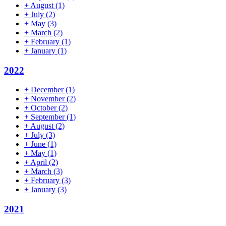
+
August
(1)
+
July
(2)
+
May
(3)
+
March
(2)
+
February
(1)
+
January
(1)
2022
+
December
(1)
+
November
(2)
+
October
(2)
+
September
(1)
+
August
(2)
+
July
(3)
+
June
(1)
+
May
(1)
+
April
(2)
+
March
(3)
+
February
(3)
+
January
(3)
2021