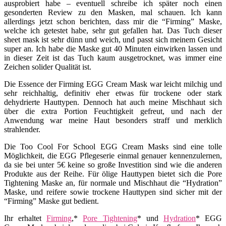
ausprobiert habe – eventuell schreibe ich später noch einen
gesonderten Review zu den Masken, mal schauen. Ich kann
allerdings jetzt schon berichten, dass mir die “Firming” Maske,
welche ich getestet habe, sehr gut gefallen hat. Das Tuch dieser
sheet mask ist sehr dünn und weich, und passt sich meinem Gesicht
super an. Ich habe die Maske gut 40 Minuten einwirken lassen und
in dieser Zeit ist das Tuch kaum ausgetrocknet, was immer eine
Zeichen solider Qualität ist.
Die Essence der Firming EGG Cream Mask war leicht milchig und
sehr reichhaltig, definitiv eher etwas für trockene oder stark
dehydrierte Hauttypen. Dennoch hat auch meine Mischhaut sich
über die extra Portion Feuchtigkeit gefreut, und nach der
Anwendung war meine Haut besonders straff und merklich
strahlender.
Die Too Cool For School EGG Cream Masks sind eine tolle
Möglichkeit, die EGG Pflegeserie einmal genauer kennenzulernen,
da sie bei unter 5€ keine so große Investition sind wie die anderen
Produkte aus der Reihe. Für ölige Hauttypen bietet sich die Pore
Tightening Maske an, für normale und Mischhaut die “Hydration”
Maske, und reifere sowie trockene Hauttypen sind sicher mit der
“Firming” Maske gut bedient.
Ihr erhaltet
Firming
,*
Pore Tightening
* und
Hydration
* EGG