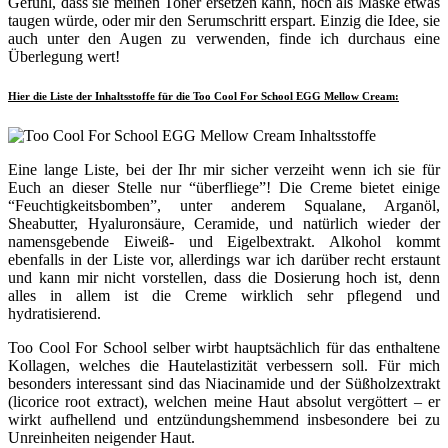
Gefühl, dass sie meinen Toner ersetzen kann, noch als Maske etwas
taugen würde, oder mir den Serumschritt erspart. Einzig die Idee, sie
auch unter den Augen zu verwenden, finde ich durchaus eine
Überlegung wert!
Hier die Liste der Inhaltsstoffe für die Too Cool For School EGG Mellow Cream:
Eine lange Liste, bei der Ihr mir sicher verzeiht wenn ich sie für
Euch an dieser Stelle nur “überfliege”! Die Creme bietet einige
“Feuchtigkeitsbomben”, unter anderem Squalane, Arganöl,
Sheabutter, Hyaluronsäure, Ceramide, und natürlich wieder der
namensgebende Eiweiß- und Eigelbextrakt. Alkohol kommt
ebenfalls in der Liste vor, allerdings war ich darüber recht erstaunt
und kann mir nicht vorstellen, dass die Dosierung hoch ist, denn
alles in allem ist die Creme wirklich sehr pflegend und
hydratisierend.
Too Cool For School selber wirbt hauptsächlich für das enthaltene
Kollagen, welches die Hautelastizität verbessern soll. Für mich
besonders interessant sind das Niacinamide und der Süßholzextrakt
(licorice root extract), welchen meine Haut absolut vergöttert – er
wirkt aufhellend und entzündungshemmend insbesondere bei zu
Unreinheiten neigender Haut.