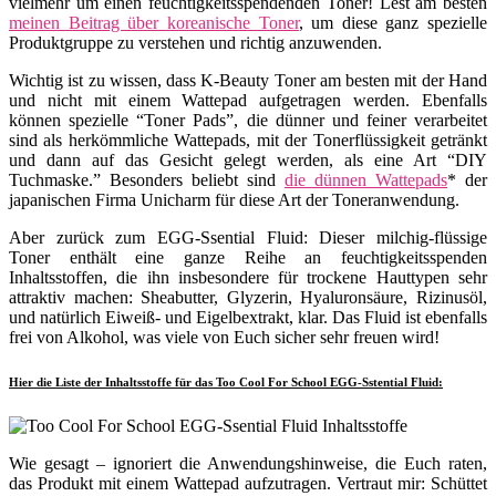
vielmehr um einen feuchtigkeitsspendenden Toner! Lest am besten
meinen Beitrag über koreanische Toner
, um diese ganz spezielle
Produktgruppe zu verstehen und richtig anzuwenden.
Wichtig ist zu wissen, dass K-Beauty Toner am besten mit der Hand
und nicht mit einem Wattepad aufgetragen werden. Ebenfalls
können spezielle “Toner Pads”, die dünner und feiner verarbeitet
sind als herkömmliche Wattepads, mit der Tonerflüssigkeit getränkt
und dann auf das Gesicht gelegt werden, als eine Art “DIY
Tuchmaske.” Besonders beliebt sind
die dünnen Wattepads
* der
japanischen Firma Unicharm für diese Art der Toneranwendung.
Aber zurück zum EGG-Ssential Fluid: Dieser milchig-flüssige
Toner enthält eine ganze Reihe an feuchtigkeitsspenden
Inhaltsstoffen, die ihn insbesondere für trockene Hauttypen sehr
attraktiv machen: Sheabutter, Glyzerin, Hyaluronsäure, Rizinusöl,
und natürlich Eiweiß- und Eigelbextrakt, klar. Das Fluid ist ebenfalls
frei von Alkohol, was viele von Euch sicher sehr freuen wird!
Hier die Liste der Inhaltsstoffe für das Too Cool For School EGG-Sstential Fluid:
Wie gesagt – ignoriert die Anwendungshinweise, die Euch raten,
das Produkt mit einem Wattepad aufzutragen. Vertraut mir: Schüttet