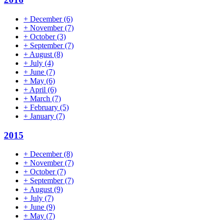
+
December
(6)
+
November
(7)
+
October
(3)
+
September
(7)
+
August
(8)
+
July
(4)
+
June
(7)
+
May
(6)
+
April
(6)
+
March
(7)
+
February
(5)
+
January
(7)
2015
+
December
(8)
+
November
(7)
+
October
(7)
+
September
(7)
+
August
(9)
+
July
(7)
+
June
(9)
+
May
(7)