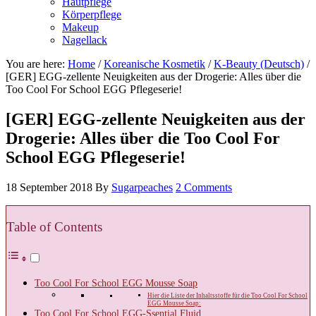
Hautpflege
Körperpflege
Makeup
Nagellack
You are here:
Home
/
Koreanische Kosmetik
/
K-Beauty (Deutsch)
/
[GER] EGG-zellente Neuigkeiten aus der Drogerie: Alles über die
Too Cool For School EGG Pflegeserie!
[GER] EGG-zellente Neuigkeiten aus der
Drogerie: Alles über die Too Cool For
School EGG Pflegeserie!
18 September 2018
By
Sugarpeaches
2 Comments
Table of Contents
Too Cool For School EGG Mousse Soap
Hier die Liste der Inhaltsstoffe für die Too Cool For School
EGG Mousse Soap:
Too Cool For School EGG-Ssential Fluid