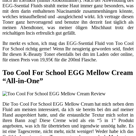
mich an Eierlikör (minus Alokohlfahne!). Nach der Anwendung des
EGG-Ssential Fluids strahlt meine Haut immer ganz besonders, was
mit dem darin enthaltenen Niacinamide zusammenhängen könnte,
welches teinaufhellend und -ausgleichend wirkt. Ich vertrage diesen
Toner ganz hervorragend und benutze ihn derzeit fast täglich als
meinen Abendtoner, was meiner öligen Mischhaut trotz der
reichaltigen Incis erfreulich gut gefällt.
Ihr merkt es schon, ich mag das EGG-Ssential Fluid von Too Cool
For School richtig gerne! Wenn Ihr neugierig geworden seid, findet
Ihr diesen K-Beauty Toner ebenfalls bei dm im Laden oder online,
für einen Preis von 19,95€ für die 200ml Flasche.
Too Cool For School EGG Mellow Cream
“All-in-One”
Die Too Cool For School EGG Mellow Cream hat mich neben dem
Fluid am meisten interessiert, da ich sie bereits bei dm auf meiner
Hand ausprobiert hatte, und die erstaunliche Textur mich sofort in
ihren Bann zog! Diese Creme wird als ein “5 in 1” Produkt
angeboten, was ich für übertrieben und irgendwie unnötig halte. Es
ist eine Tagescreme, nicht mehr, nicht weniger! Weder habe ich das