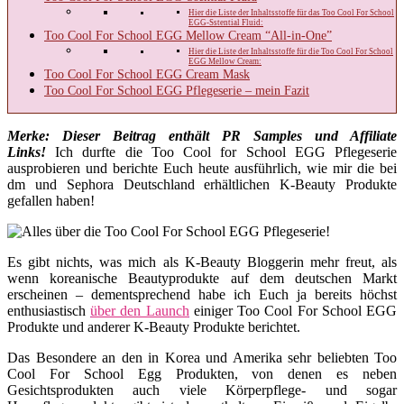
Hier die Liste der Inhaltsstoffe für das Too Cool For School
EGG-Sstential Fluid:
Too Cool For School EGG Mellow Cream “All-in-One”
Hier die Liste der Inhaltsstoffe für die Too Cool For School
EGG Mellow Cream:
Too Cool For School EGG Cream Mask
Too Cool For School EGG Pflegeserie – mein Fazit
Merke: Dieser Beitrag enthält PR Samples und Affiliate
Links!
Ich durfte die Too Cool for School EGG Pflegeserie
ausprobieren und berichte Euch heute ausführlich, wie mir die bei
dm und Sephora Deutschland erhältlichen K-Beauty Produkte
gefallen haben!
Es gibt nichts, was mich als K-Beauty Bloggerin mehr freut, als
wenn koreanische Beautyprodukte auf dem deutschen Markt
erscheinen – dementsprechend habe ich Euch ja bereits höchst
enthusiastisch
über den Launch
einiger Too Cool For School EGG
Produkte und anderer K-Beauty Produkte berichtet.
Das Besondere an den in Korea und Amerika sehr beliebten Too
Cool For School Egg Produkten, von denen es neben
Gesichtsprodukten auch viele Körperpflege- und sogar