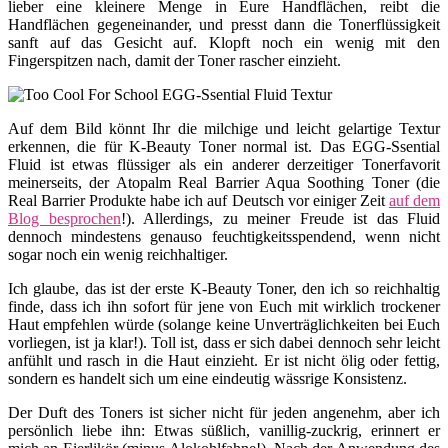
lieber eine kleinere Menge in Eure Handflächen, reibt die
Handflächen gegeneinander, und presst dann die Tonerflüssigkeit
sanft auf das Gesicht auf. Klopft noch ein wenig mit den
Fingerspitzen nach, damit der Toner rascher einzieht.
Auf dem Bild könnt Ihr die milchige und leicht gelartige Textur
erkennen, die für K-Beauty Toner normal ist. Das EGG-Ssential
Fluid ist etwas flüssiger als ein anderer derzeitiger Tonerfavorit
meinerseits, der Atopalm Real Barrier Aqua Soothing Toner (die
Real Barrier Produkte habe ich auf Deutsch vor einiger Zeit
auf dem
Blog besprochen
!). Allerdings, zu meiner Freude ist das Fluid
dennoch mindestens genauso feuchtigkeitsspendend, wenn nicht
sogar noch ein wenig reichhaltiger.
Ich glaube, das ist der erste K-Beauty Toner, den ich so reichhaltig
finde, dass ich ihn sofort für jene von Euch mit wirklich trockener
Haut empfehlen würde (solange keine Unverträglichkeiten bei Euch
vorliegen, ist ja klar!). Toll ist, dass er sich dabei dennoch sehr leicht
anfühlt und rasch in die Haut einzieht. Er ist nicht ölig oder fettig,
sondern es handelt sich um eine eindeutig wässrige Konsistenz.
Der Duft des Toners ist sicher nicht für jeden angenehm, aber ich
persönlich liebe ihn: Etwas süßlich, vanillig-zuckrig, erinnert er