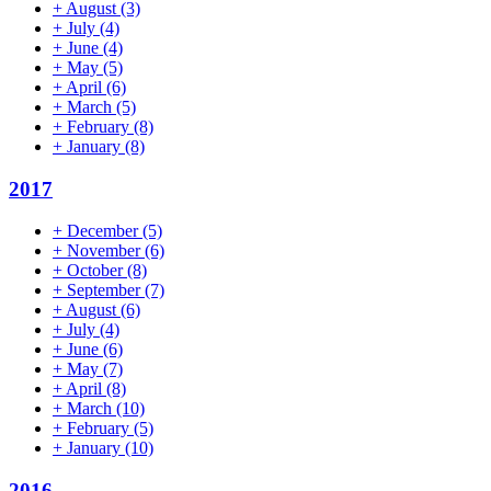
+
August
(3)
+
July
(4)
+
June
(4)
+
May
(5)
+
April
(6)
+
March
(5)
+
February
(8)
+
January
(8)
2017
+
December
(5)
+
November
(6)
+
October
(8)
+
September
(7)
+
August
(6)
+
July
(4)
+
June
(6)
+
May
(7)
+
April
(8)
+
March
(10)
+
February
(5)
+
January
(10)
2016