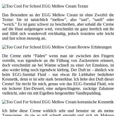
Das Besondere an der EGG Mellow Cream ist ohne Zweifel die
Textur: Sie ist tatsächlich “mellow”, also “zart”, “sanft” oder
“weich.” Es ist ganz schwer zu beschreiben, aber sobald die Creme
auf die Haut aufgetragen wird, verschmilzt sie ganz herrlich mit ihr
und fühlt sich wundervoll reichhaltig, jedoch trotzdem sehr leicht
und fast schon moussig an.
Die Creme zieht “Fäden” wenn man sie zwischen den Fingern
verreibt, was irgendwie an die Füllung von Zuckereiern erinnert,
doch verschmilzt sie bei Wärme schnell zu einer Art Emulsion, ist
also weder fettig noch irgendwie klebrig. Der Duft ist – ähnlich wie
beim EGG-Ssential Fluid – nur etwas für Liebhaber bedufteter
Kosmetik, denn er ist sehr stark bemerkbar. Ich liebe den Duft dieser
Creme! Sie riecht für mich, genau wie das EGG-Ssential Fluid, wie
ein leckerer Eier-Dessert, eine aufgeschlagene, zuckrige Zabaione
vielleicht, oder ein mit Eigelben hergestellter Vanillepudding.
Ich liebe diese Creme wirklich sehr und benutze sie als meine
Tagescreme, da sie so toll schnell einzieht und sich als Makeup