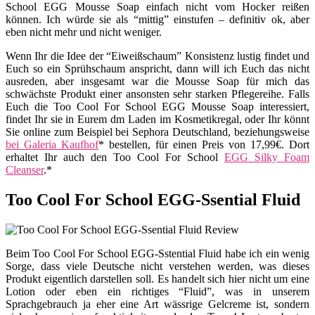
School EGG Mousse Soap einfach nicht vom Hocker reißen
können. Ich würde sie als “mittig” einstufen – definitiv ok, aber
eben nicht mehr und nicht weniger.
Wenn Ihr die Idee der “Eiweißschaum” Konsistenz lustig findet und
Euch so ein Sprühschaum anspricht, dann will ich Euch das nicht
ausreden, aber insgesamt war die Mousse Soap für mich das
schwächste Produkt einer ansonsten sehr starken Pflegereihe. Falls
Euch die Too Cool For School EGG Mousse Soap interessiert,
findet Ihr sie in Eurem dm Laden im Kosmetikregal, oder Ihr könnt
Sie online zum Beispiel bei Sephora Deutschland, beziehungsweise
bei Galeria Kaufhof
* bestellen, für einen Preis von 17,99€. Dort
erhaltet Ihr auch den Too Cool For School
EGG Silky Foam
Cleanser
.*
Too Cool For School EGG-Ssential Fluid
Beim Too Cool For School EGG-Sstential Fluid habe ich ein wenig
Sorge, dass viele Deutsche nicht verstehen werden, was dieses
Produkt eigentlich darstellen soll. Es handelt sich hier nicht um eine
Lotion oder eben ein richtiges “Fluid”, was in unserem
Sprachgebrauch ja eher eine Art wässrige Gelcreme ist, sondern