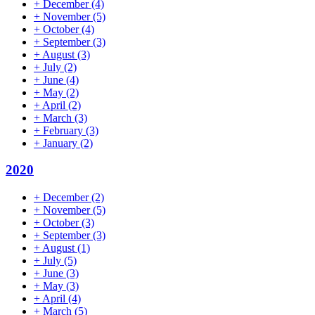
+
December
(4)
+
November
(5)
+
October
(4)
+
September
(3)
+
August
(3)
+
July
(2)
+
June
(4)
+
May
(2)
+
April
(2)
+
March
(3)
+
February
(3)
+
January
(2)
2020
+
December
(2)
+
November
(5)
+
October
(3)
+
September
(3)
+
August
(1)
+
July
(5)
+
June
(3)
+
May
(3)
+
April
(4)
+
March
(5)